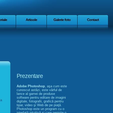
riale
Articole
Galerie foto
Contact
Prezentare
Adobe Photoshop
, aşa cum este
cunoscut astăzi, este vârful de
lance al gamei de produse
software pentru editare de imagini
ta
digitale, fotografii, grafică pentru
tipar, video şi Web de pe piaţă.
Photoshop este un program cu o
interfaţă intuitivă şi care permite o