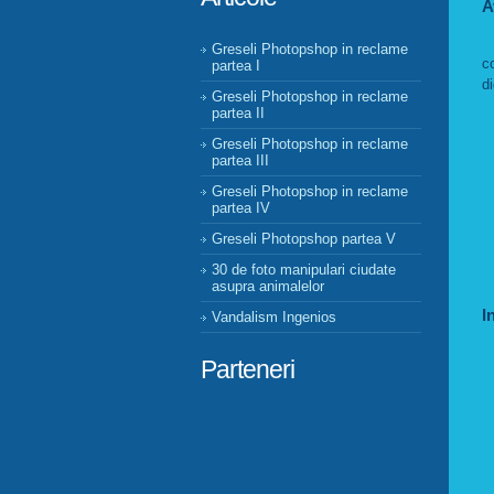
A
P
Greseli Photopshop in reclame
c
partea I
di
Greseli Photopshop in reclame
partea II
Greseli Photopshop in reclame
partea III
Greseli Photopshop in reclame
partea IV
Greseli Photopshop partea V
30 de foto manipulari ciudate
asupra animalelor
I
Vandalism Ingenios
Parteneri