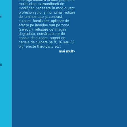
multitudine extraordinară de
modificări necesare în mod curent
profesioniştilor şi nu numai: editări
ni
de luminozitate şi contrast,
culoare, focalizare, aplicare de
efecte pe imagine sau pe zone
(selecţii), retuşare de imagini
degradate, număr arbitrar de
canale de culoare, suport de
canale de culoare pe 8, 16 sau 32
biţi, efecte third-party etc.
mai mult>
ti