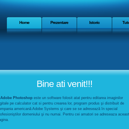
Home
Prezentare
Istoric
Tuto
Bine ati venit!!!
dobe Photoshop
este un software folosit atat pentru editarea imaginilor
gitale pe calculator cat si pentru crearea lor, program produs şi distribuit de
ompania americană Adobe Systems şi care se se adresează în special
rofesioniştilor domeniului şi nu numai. Pentru cei amatori se adreseaza aceas
agina.