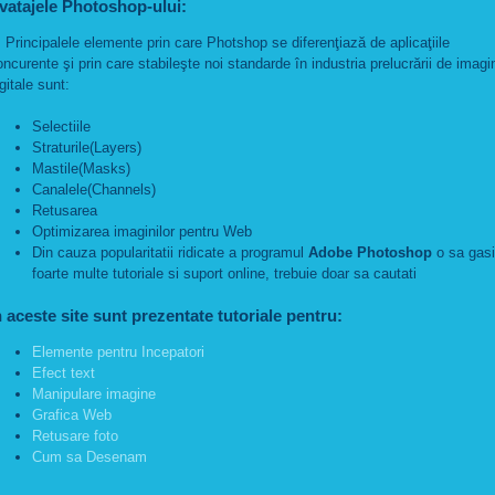
vatajele Photoshop-ului:
rincipalele elemente prin care Photshop se diferenţiază de aplicaţiile
oncurente şi prin care stabileşte noi standarde în industria prelucrării de imagi
gitale sunt:
Selectiile
Straturile(Layers)
Mastile(Masks)
Canalele(Channels)
Retusarea
Optimizarea imaginilor pentru Web
Din cauza popularitatii ridicate a programul
Adobe Photoshop
o sa gasi
foarte multe tutoriale si suport online, trebuie doar sa cautati
n aceste site sunt prezentate tutoriale pentru:
Elemente pentru Incepatori
Efect text
Manipulare imagine
Grafica Web
Retusare foto
Cum sa Desenam