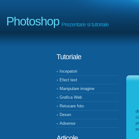
Photoshop
Prezentare si tutoriale
Tutoriale
Incepatori
Efect text
Manipulare imagine
Grafica Web
A
Retusare foto
di
Desen
c
p
Adsense
p
Articole